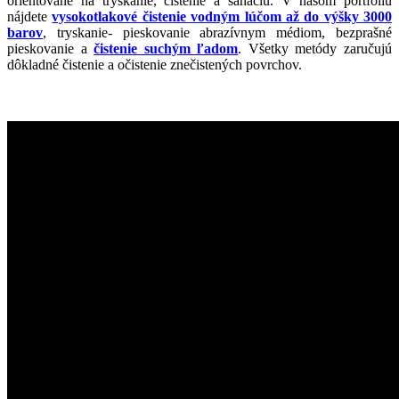
orientované na tryskanie, čistenie a sanáciu. V našom portfóliu
nájdete
vysokotlakové čistenie vodným lúčom až do výšky 3000
barov
, tryskanie- pieskovanie abrazívnym médiom, bezprašné
pieskovanie a
čistenie suchým ľadom
. Všetky metódy zaručujú
dôkladné čistenie a očistenie znečistených povrchov.