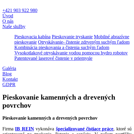
+421 903 922 980
Úvod
O nás
Naše služby
Pieskovacia kabína
Pieskovanie tryskanie
Mobilné abrazívne
pieskovanie
Otryskávanie- čistenie zdrveným suchým ľadom
Kombinácia pieskovania a čistenia suchým ľadom
Vysokotlakové otryskávanie vodou pomocou hydro robotov
Patentované laserové čistenie v priemysle
Galéria
Blog
Kontakt
GDPR
Pieskovanie kamenných a drevených
povrchov
Pieskovanie kamenných a drevených povrchov
Firma
IB REIN
vykonáva
špecializované čistiace práce
, ktoré sú