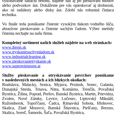
vykonávame sanáciu betónu, nájdete nás aj pri pieskovaní mostov
alebo podvozkov áut. Dokážeme pre vás opieskovať aj drobnosti,
ako sú radiátory alebo disky áut. Zdobí nás robustná čistiaca
technika.
Vo finále teda ponúkame čistenie vysokým tlakom vodného lúča,
abrazívne pieskovanie a čistenie suchým ľadom. Výber metódy
čistenia nechajte na našu firmu.
Kompletný sortiment našich služieb nájdete na web stránkach:
www.ibrein.sk
www.tryskaniesuchymladom.sk
www.industrialcleaning.sk
www.pieskovanietryskanie.sk
www.superreinigung.at
Služby pieskovanie a otryskávanie povrchov ponúkame
v nasledovných mestách a ich blízkych okoliach:
Bratislava, Malacky, Senica, Myjava, Pezinok, Senec, Galanta,
Dunajská Streda, Trnava, Nitra, Komárno, Trenčín, Považská
Bystrica, Žilina, Poprad, Prešov, Banská Bystrica, Martin, Prievidza,
Zvolen, Nové Zámky, Levice, Lučenec, Liptovský Mikuláš,
Ružomberok, Topoľčany, Čadca, Rimavská Sobota, Hlohovec,
Skalica, Zlaté Moravce, Banská Štiavnica, Piešťany, Brezno,
Skalica, Sereď, Šamorín, Šaľa, Považská Bystrica,