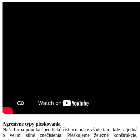
Agresívne typy pieskovania
Naša firma ponúka špecifické čistiace práce všade tam, kde sa jedná
o veľmi silné znečistenia. Pieskujeme železné konštrukcie,