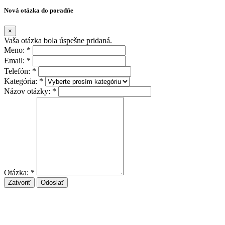
Nová otázka do poradňe
×
Vaša otázka bola úspešne pridaná.
Meno: *
Email: *
Telefón: *
Kategória: *
Názov otázky: *
Otázka: *
Zatvoriť
Odoslať